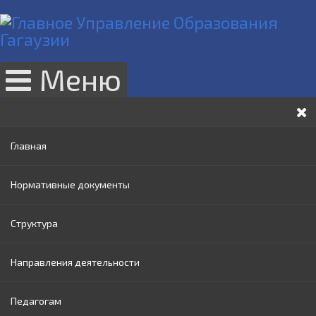
Меню
Главная
Нормативные документы
Структура
Законы РМ
Направления деятельности
Нормативные акты Правительства РМ
Руководство
Педагогам
Нормативные документы МОИ
Административный совет
Раннее образование