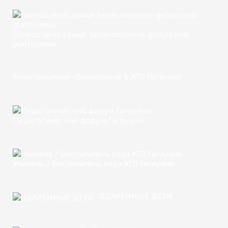
Üüredicilerin zanaat becermeklerini geliştirmäk
platforması
Многоязычное образование в АТО Гагаузия
Педагогический форум Гагаузии
Учитель / Воспитатель года АТО Гагаузия
ОДАРЕННЫЕ ДЕТИ