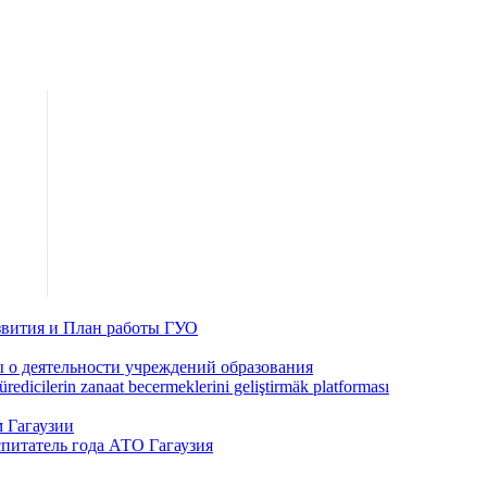
звития и План работы ГУО
 о деятельности учреждений образования
redicilerin zanaat becermeklerini geliştirmäk platforması
 Гагаузии
спитатель года АТО Гагаузия