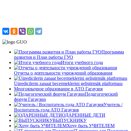
Программа
развития и План работы ГУО
Итоги учебного года
Отчеты о деятельности учреждений образования
Üüredicilerin zanaat becermeklerini geliştirmäk platforması
Многоязычное образование в АТО Гагаузия
Педагогический
форум Гагаузии
Учитель /
Воспитатель года АТО Гагаузия
ОДАРЕННЫЕ ДЕТИ
ВЫПУСКНИКУ
Хочу быть УЧИТЕЛЕМ
IT-тренинги для Педагогов