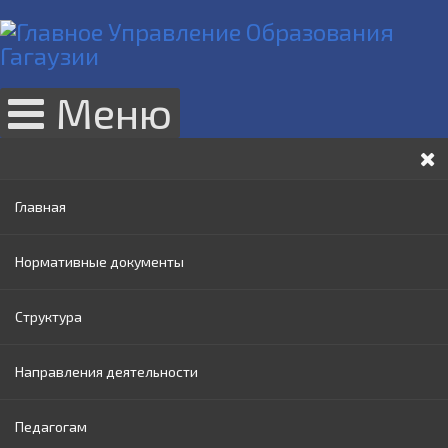
Меню
Главная
Нормативные документы
Структура
Законы РМ
Направления деятельности
Нормативные акты Правительства РМ
Руководство
Педагогам
Нормативные документы МОИ
Административный совет
Раннее образование