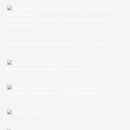
Üüredicilerin zanaat becermeklerini geliştirmäk
platforması
Многоязычное образование в АТО Гагаузия
Педагогический форум Гагаузии
Учитель / Воспитатель года АТО Гагаузия
ОДАРЕННЫЕ ДЕТИ