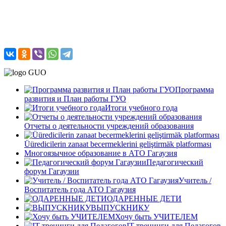
Программа
развития и План работы ГУО
Итоги учебного года
Отчеты о деятельности учреждений образования
Üüredicilerin zanaat becermeklerini geliştirmäk platforması
Многоязычное образование в АТО Гагаузия
Педагогический
форум Гагаузии
Учитель /
Воспитатель года АТО Гагаузия
ОДАРЕННЫЕ ДЕТИ
ВЫПУСКНИКУ
Хочу быть УЧИТЕЛЕМ
IT-тренинги для Педагогов