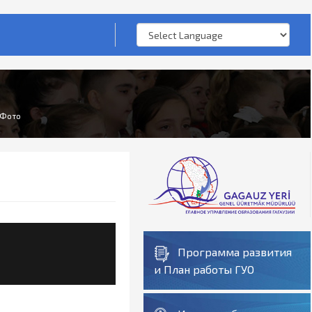
Фото
Программа развития
и План работы ГУО