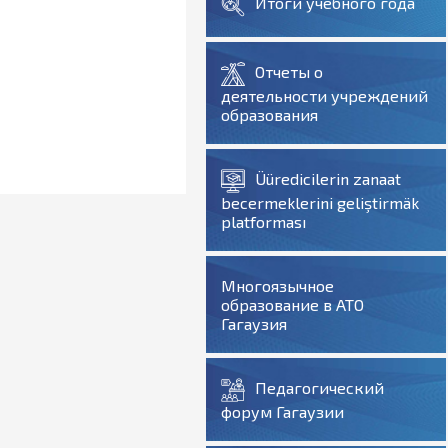
Итоги учебного года
Отчеты о
деятельности учреждений
образования
Üüredicilerin zanaat
becermeklerini geliştirmäk
platforması
Многоязычное
образование в АТО
Гагаузия
Педагогический
форум Гагаузии