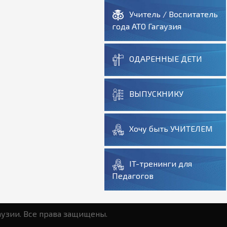
Учитель / Воспитатель
года АТО Гагаузия
ОДАРЕННЫЕ ДЕТИ
ВЫПУСКНИКУ
Хочу быть УЧИТЕЛЕМ
IT-тренинги для
Педагогов
аузии. Все права защищены.