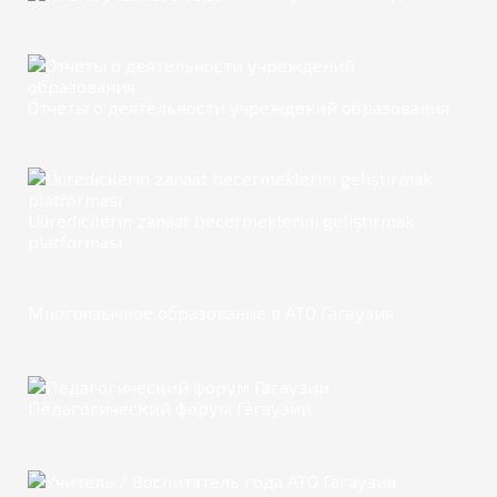
Отчеты о деятельности учреждений образования
Üüredicilerin zanaat becermeklerini geliştirmäk
platforması
Многоязычное образование в АТО Гагаузия
Педагогический форум Гагаузии