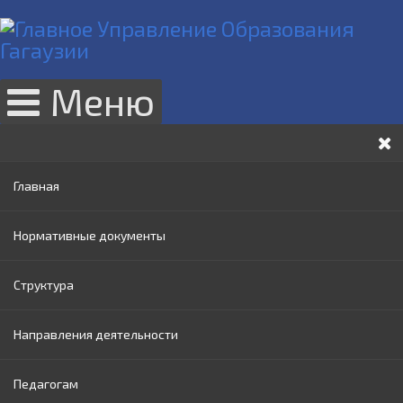
Меню
Главная
Нормативные документы
Структура
Законы РМ
Направления деятельности
Нормативные акты Правительства РМ
Руководство
Педагогам
Нормативные документы МОИ
Административный совет
Раннее образование