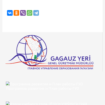
Программа развития и План работы ГУО
Итоги учебного года