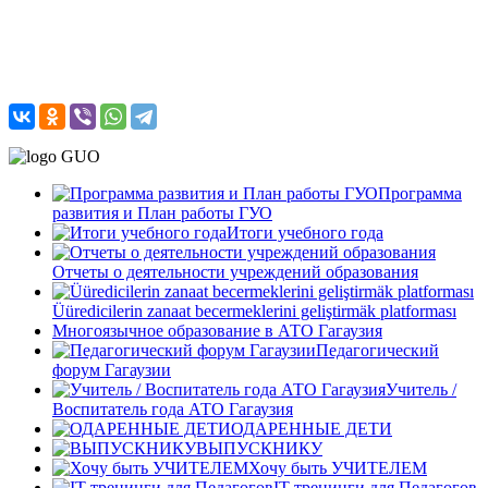
Программа
развития и План работы ГУО
Итоги учебного года
Отчеты о деятельности учреждений образования
Üüredicilerin zanaat becermeklerini geliştirmäk platforması
Многоязычное образование в АТО Гагаузия
Педагогический
форум Гагаузии
Учитель /
Воспитатель года АТО Гагаузия
ОДАРЕННЫЕ ДЕТИ
ВЫПУСКНИКУ
Хочу быть УЧИТЕЛЕМ
IT-тренинги для Педагогов