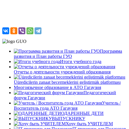
Программа
развития и План работы ГУО
Итоги учебного года
Отчеты о деятельности учреждений образования
Üüredicilerin zanaat becermeklerini geliştirmäk platforması
Многоязычное образование в АТО Гагаузия
Педагогический
форум Гагаузии
Учитель /
Воспитатель года АТО Гагаузия
ОДАРЕННЫЕ ДЕТИ
ВЫПУСКНИКУ
Хочу быть УЧИТЕЛЕМ
IT-тренинги для Педагогов