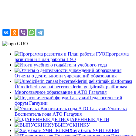
Программа
развития и План работы ГУО
Итоги учебного года
Отчеты о деятельности учреждений образования
Üüredicilerin zanaat becermeklerini geliştirmäk platforması
Многоязычное образование в АТО Гагаузия
Педагогический
форум Гагаузии
Учитель /
Воспитатель года АТО Гагаузия
ОДАРЕННЫЕ ДЕТИ
ВЫПУСКНИКУ
Хочу быть УЧИТЕЛЕМ
IT-тренинги для Педагогов