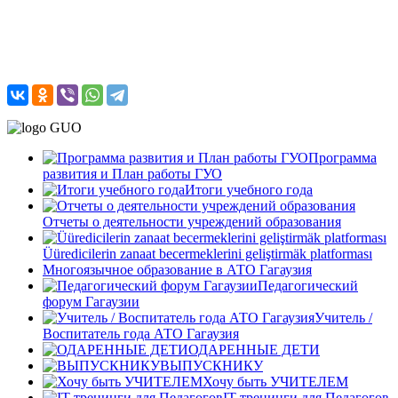
Программа
развития и План работы ГУО
Итоги учебного года
Отчеты о деятельности учреждений образования
Üüredicilerin zanaat becermeklerini geliştirmäk platforması
Многоязычное образование в АТО Гагаузия
Педагогический
форум Гагаузии
Учитель /
Воспитатель года АТО Гагаузия
ОДАРЕННЫЕ ДЕТИ
ВЫПУСКНИКУ
Хочу быть УЧИТЕЛЕМ
IT-тренинги для Педагогов