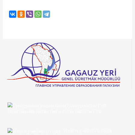
Программа развития и План работы ГУО
Итоги учебного года