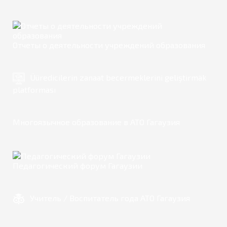
Отчеты о деятельности учреждений образования
Üüredicilerin zanaat becermeklerini geliştirmäk
platforması
Многоязычное образование в АТО Гагаузия
Педагогический форум Гагаузии
Учитель / Воспитатель года АТО Гагаузия