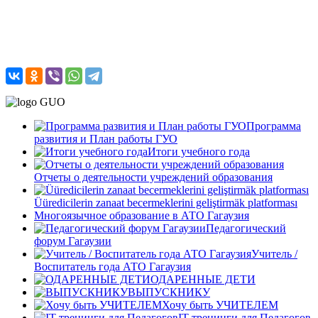
Программа
развития и План работы ГУО
Итоги учебного года
Отчеты о деятельности учреждений образования
Üüredicilerin zanaat becermeklerini geliştirmäk platforması
Многоязычное образование в АТО Гагаузия
Педагогический
форум Гагаузии
Учитель /
Воспитатель года АТО Гагаузия
ОДАРЕННЫЕ ДЕТИ
ВЫПУСКНИКУ
Хочу быть УЧИТЕЛЕМ
IT-тренинги для Педагогов