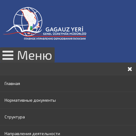
Меню
Главная
Нормативные документы
Структура
Законы РМ
Направления деятельности
Нормативные акты Правительства РМ
Руководство