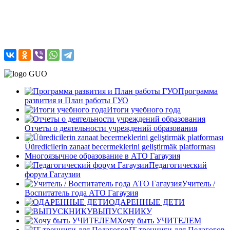
Программа
развития и План работы ГУО
Итоги учебного года
Отчеты о деятельности учреждений образования
Üüredicilerin zanaat becermeklerini geliştirmäk platforması
Многоязычное образование в АТО Гагаузия
Педагогический
форум Гагаузии
Учитель /
Воспитатель года АТО Гагаузия
ОДАРЕННЫЕ ДЕТИ
ВЫПУСКНИКУ
Хочу быть УЧИТЕЛЕМ
IT-тренинги для Педагогов