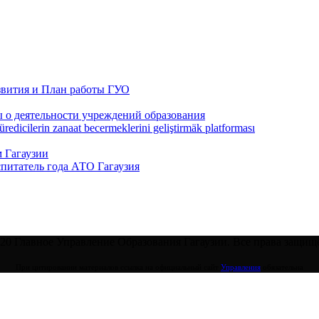
звития и План работы ГУО
 о деятельности учреждений образования
redicilerin zanaat becermeklerini geliştirmäk platforması
 Гагаузии
спитатель года АТО Гагаузия
20 Главное Управление Образования Гагаузии. Все права защищ
При цитировании материалов ссылка на официальный сайт
Управления
обязательна