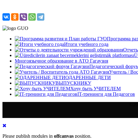
Программа ра
Итоги учебного года
Отчеты
Üü
Многоязычное образование в АТО Гагаузия
Педагогический форум
Учитель / Во
ОДАРЕННЫЕ ДЕТИ
ВЫПУСКНИКУ
Хочу быть УЧИТЕЛЕМ
IT-тренинги для Педагогов
©20
Please publish modules in
offcanvas
position.