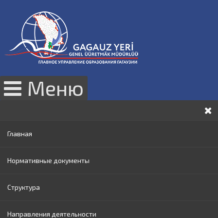
Меню
Главная
Нормативные документы
Структура
Законы РМ
Направления деятельности
Нормативные акты Правительства РМ
Руководство