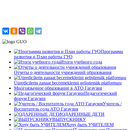
Программа
развития и План работы ГУО
Итоги учебного года
Отчеты о деятельности учреждений образования
Üüredicilerin zanaat becermeklerini geliştirmäk platforması
Многоязычное образование в АТО Гагаузия
Педагогический
форум Гагаузии
Учитель /
Воспитатель года АТО Гагаузия
ОДАРЕННЫЕ ДЕТИ
ВЫПУСКНИКУ
Хочу быть УЧИТЕЛЕМ
IT-тренинги для Педагогов