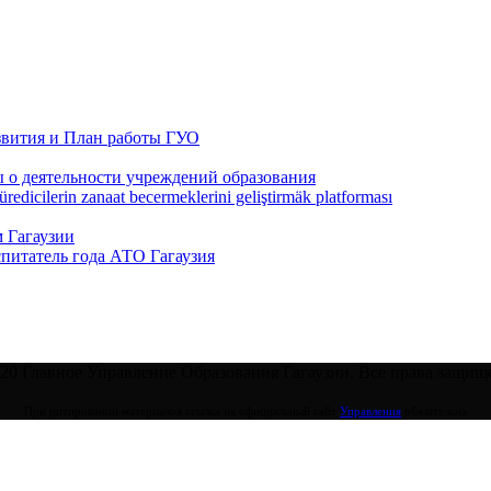
звития и План работы ГУО
 о деятельности учреждений образования
redicilerin zanaat becermeklerini geliştirmäk platforması
 Гагаузии
спитатель года АТО Гагаузия
20 Главное Управление Образования Гагаузии. Все права защищ
При цитировании материалов ссылка на официальный сайт
Управления
обязательна