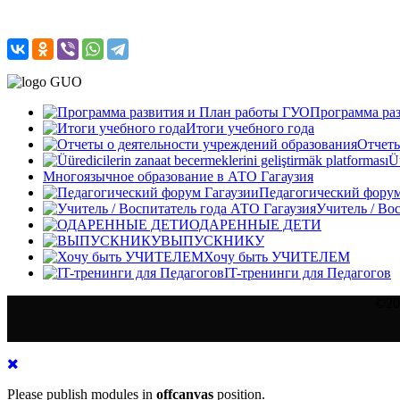
Программа ра
Итоги учебного года
Отчеты
Üü
Многоязычное образование в АТО Гагаузия
Педагогический форум
Учитель / Во
ОДАРЕННЫЕ ДЕТИ
ВЫПУСКНИКУ
Хочу быть УЧИТЕЛЕМ
IT-тренинги для Педагогов
©20
Please publish modules in
offcanvas
position.