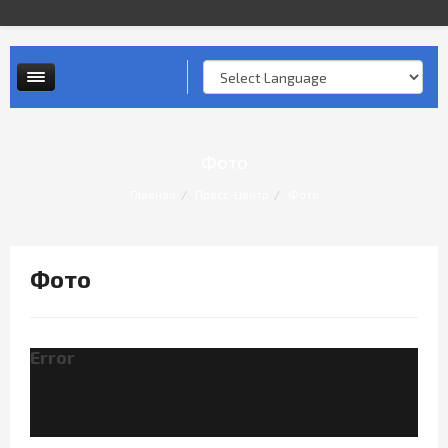
Контактная информация
Опросы и анкеты
Личный прием граждан
Фото
Главная
Пресс-Центр
Фото
Фото
Error