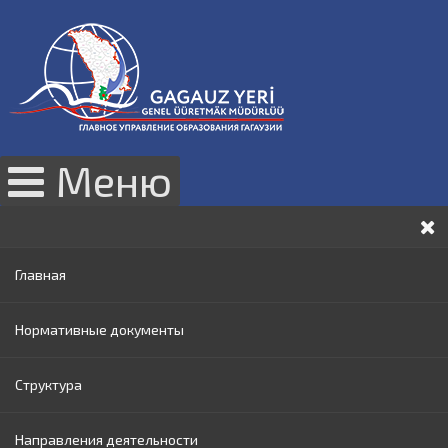
Меню
Главная
Нормативные документы
Структура
Законы РМ
Направления деятельности
Нормативные акты Правительства РМ
Руководство