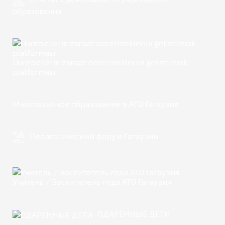
образования
Üüredicilerin zanaat becermeklerini geliştirmäk
platforması
Многоязычное образование в АТО Гагаузия
Педагогический форум Гагаузии
Учитель / Воспитатель года АТО Гагаузия
ОДАРЕННЫЕ ДЕТИ