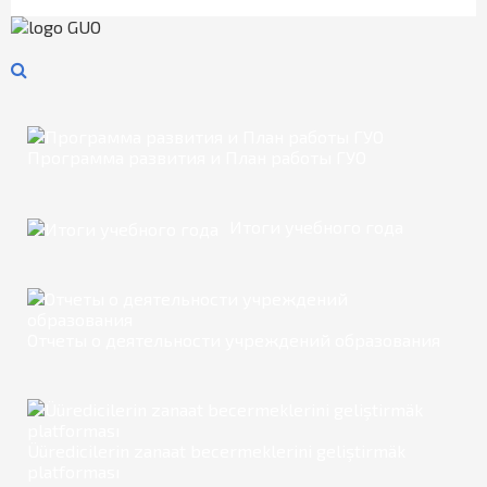
Программа развития и План работы ГУО
Итоги учебного года
Отчеты о деятельности учреждений образования
Üüredicilerin zanaat becermeklerini geliştirmäk
platforması