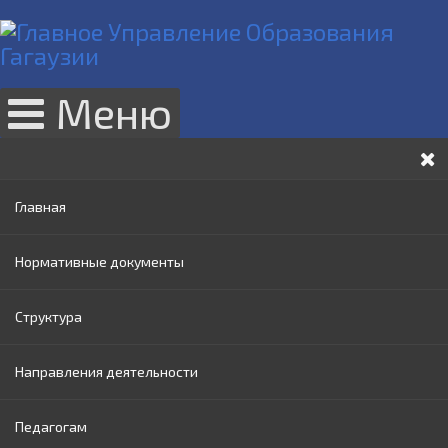
Меню
Главная
Нормативные документы
Структура
Законы РМ
Направления деятельности
Нормативные акты Правительства РМ
Руководство
Педагогам
Нормативные документы МОИ
Административный совет
Раннее образование