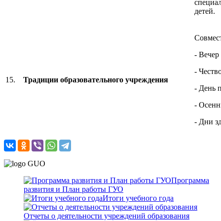
специал
детей.
Совмест
- Вечер
- Честв
15.
Традиции образовательного учреждения
- День 
- Осенн
- Дни з
Программа
развития и План работы ГУО
Итоги учебного года
Отчеты о деятельности учреждений образования