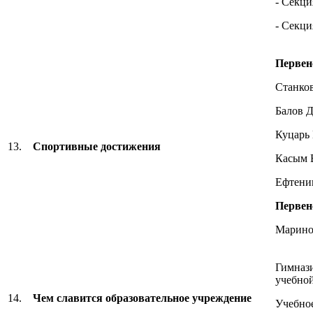
- Секци
- Секци
Первен
Станко
Балов 
Куцарь
13.
Спортивные достижения
Касым 
Ефтени
Первен
Марино
Гимнази
учебной
14.
Чем славится
образовательное учреждение
Учебно