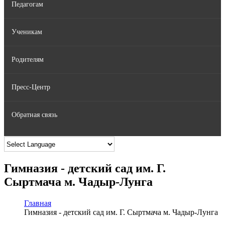
Педагогам
Нормативные документы МОИ
Административный совет
Раннее образование
Ученикам
Нормативные документы ОПУ АТО Гагаузия
Консультативный совет
Начальное образование
Родителям
Приказы ГУО
Вакансии
Гимназическое образование
Права и обязанности
Пресс-Центр
Закупки
Подразделения
Лицейское образование
Экзамены
РОДИТЕЛЯМ
Обратная связь
Прозрачность
Инклюзивное образование
Образовательные интернет-ресурсы
Новости
Олимпиады
Фото
Контактная информация
Гимназия - детский сад им. Г.
Видео
Опросы и анкеты
Сыртмача м. Чадыр-Лунга
Личный прием граждан
Главная
Гимназия - детский сад им. Г. Сыртмача м. Чадыр-Лунга