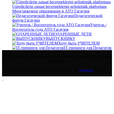
Üüredicilerin zanaat becermeklerini geliştirmäk platforması
Многоязычное образование в АТО Гагаузия
Педагогический
форум Гагаузии
Учитель /
Воспитатель года АТО Гагаузия
ОДАРЕННЫЕ ДЕТИ
ВЫПУСКНИКУ
Хочу быть УЧИТЕЛЕМ
IT-тренинги для Педагогов
©2020 Главное Управление Образования Гагаузии. Все права
защищены.
При цитировании материалов ссылка на официальный сайт
Управления
обязательна