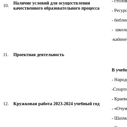
- столо
Наличие условий для осуществления
10.
качественного образовательного процесса
- Ресур
- библи
- школ
-кабине
11.
Проектная деятельность
В учеб
-
Народ
-Спорти
-
Краев
12.
Кружковая работа 2023-2024 учебный год
- «
Очум
-
Шахм