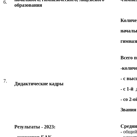
6.
образования
Количес
начальн
гимнази
Всего п
-количе
- с
высш
7.
Дидактические кадры
- с
1-й 
-
со 2-
Звания
Средни
Результаты - 2023:
- общий