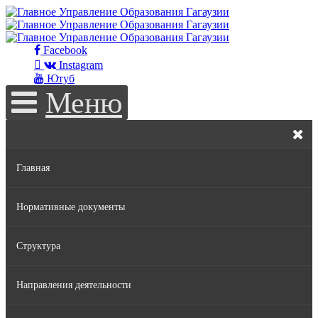
Facebook
Instagram
Ютуб
Меню
Главная
Нормативные документы
Структура
Законы РМ
Направления деятельности
Нормативные акты Правительства РМ
Руководство