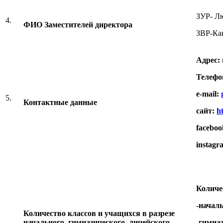
ЗУР- Л
4.
ФИО Заместителей директора
ЗВР-Кап
Адрес:
Телефон
e
-
mail
:
5.
Контактные данные
сайт:
h
faceboo
instagr
Количе
-началь
Количество классов и учащихся в разрезе
начального, гимназического, лицейского
-гимназ