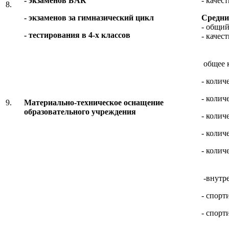
- экзаменов БАК
- качес
8.
- экзаменов за гимназический цикл
Средний
- общий
- тестирования в 4-х классов
- качес
общее 
- колич
- колич
9.
Материально-техническое оснащение
образовательного учреждения
- колич
- колич
- колич
-внутр
- спорт
- спорт