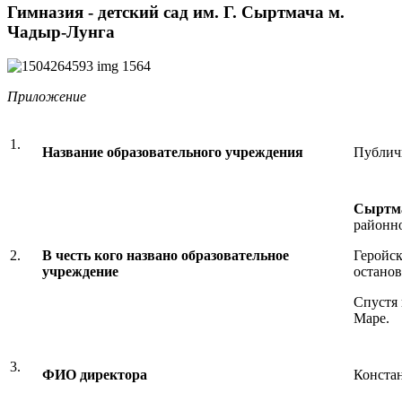
Гимназия - детский сад им. Г. Сыртмача м.
Чадыр-Лунга
Приложение
1.
Название образовательного учреждения
Публич
Сыртма
районно
2.
В честь кого названо образовательное
Геройск
учреждение
останов
Спустя 
Маре.
3.
ФИО директора
Конста