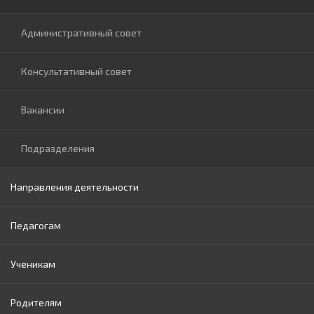
Нормативные документы МОИ
Административный совет
Нормативные документы ОПУ АТО Гагаузия
Консультативный совет
Приказы ГУО
Вакансии
Закупки
Подразделения
Направления деятельности
Прозрачность
Педагогам
Раннее образование
Ученикам
Начальное образование
Родителям
Гимназическое образование
Права и обязанности