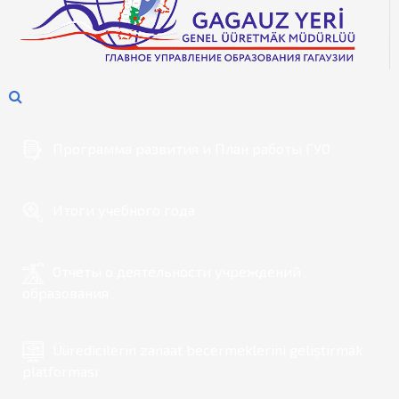
Программа развития и План работы ГУО
Итоги учебного года
Отчеты о деятельности учреждений
образования
Üüredicilerin zanaat becermeklerini geliştirmäk
platforması