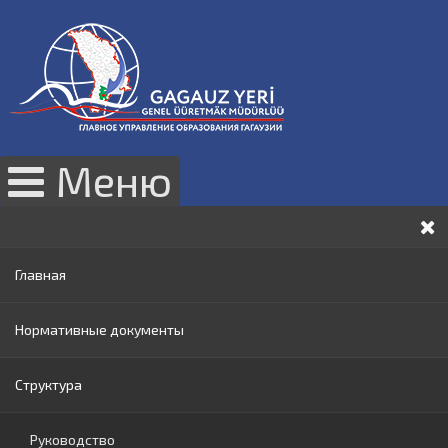
Меню
Главная
Нормативные документы
Структура
Законы РМ
Нормативные акты Правительства РМ
Руководство