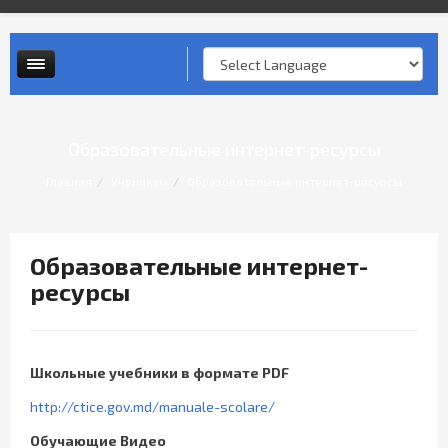
Фото
Контактная информация
Видео
Опросы и анкеты
Личный прием граждан
Образовательные интернет-ресурсы
Главная
Ученикам
Образовательные интернет-ресурсы
Образовательные интернет-
ресурсы
Школьные учебники в формате PDF
http://ctice.gov.md/manuale-scolare/
Обучающие Видео