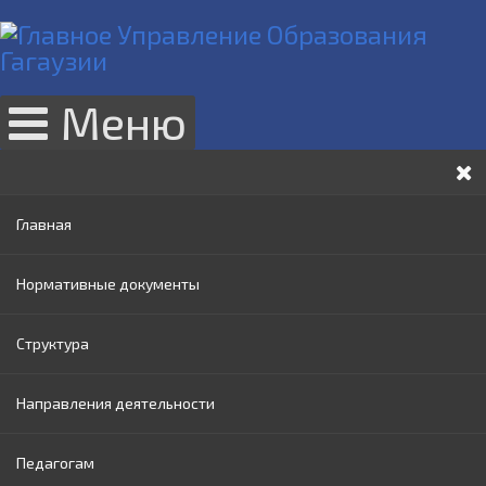
Меню
Главная
Нормативные документы
Структура
Законы РМ
Направления деятельности
Нормативные акты Правительства РМ
Руководство
Педагогам
Нормативные документы МОИ
Административный совет
Раннее образование