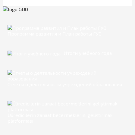
Программа развития и План работы ГУО
Итоги учебного года
Отчеты о деятельности учреждений образования
Üüredicilerin zanaat becermeklerini geliştirmäk
platforması