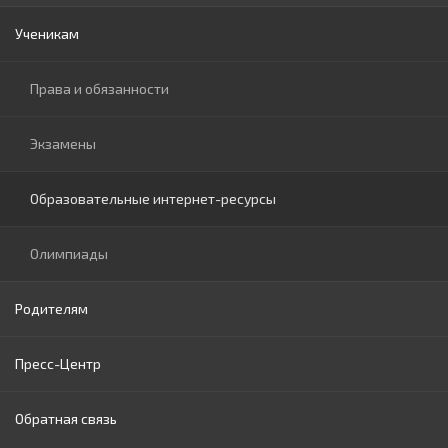
Ученикам
Нормативные документы ОПУ АТО Гагаузия
Консультативный совет
Начальное образование
Приказы ГУО
Вакансии
Гимназическое образование
Права и обязанности
Закупки
Подразделения
Лицейское образование
Экзамены
Прозрачность
Инклюзивное образование
Образовательные интернет-ресурсы
Олимпиады
Родителям
Пресс-Центр
РОДИТЕЛЯМ
Обратная связь
Новости