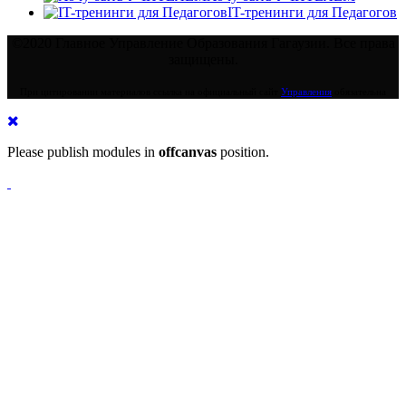
IT-тренинги для Педагогов
©2020 Главное Управление Образования Гагаузии. Все права
защищены.
При цитировании материалов ссылка на официальный сайт
Управления
обязательна
Please publish modules in
offcanvas
position.