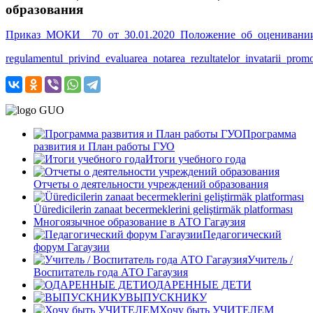
образования
Приказ_МОКИ__70_от_30.01.2020_Положение_об_оценивании_
regulamentul_privind_evaluarea_notarea_rezultatelor_invatarii_prom
Программа
развития и План работы ГУО
Итоги учебного года
Отчеты о деятельности учреждений образования
Üüredicilerin zanaat becermeklerini geliştirmäk platforması
Многоязычное образование в АТО Гагаузия
Педагогический
форум Гагаузии
Учитель /
Воспитатель года АТО Гагаузия
ОДАРЕННЫЕ ДЕТИ
ВЫПУСКНИКУ
Хочу быть УЧИТЕЛЕМ