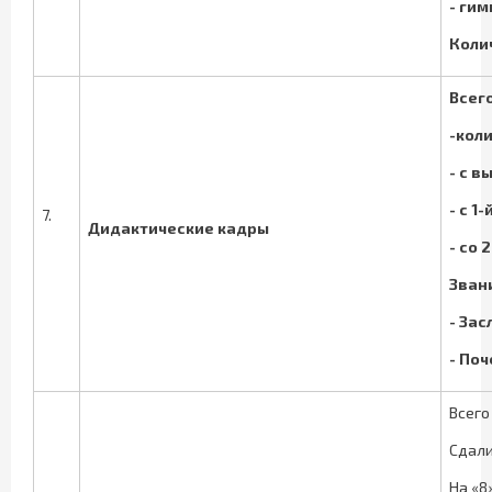
- гим
Коли
Всег
-кол
- с
вы
- с
1-
7.
Дидактические кадры
-
со 
Зван
- Зас
- Поч
Всего
Сдали 
На «8»