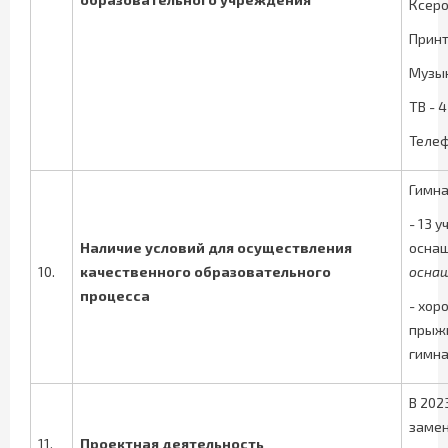
Ксеро
Принт
Музык
ТВ - 4
Телеф
Гимна
- 13 
Наличие условий для осуществления
оснащ
10.
качественного образовательного
оснащ
процесса
- хор
прыжк
гимна
В 202
замен
11.
Проектная деятельность