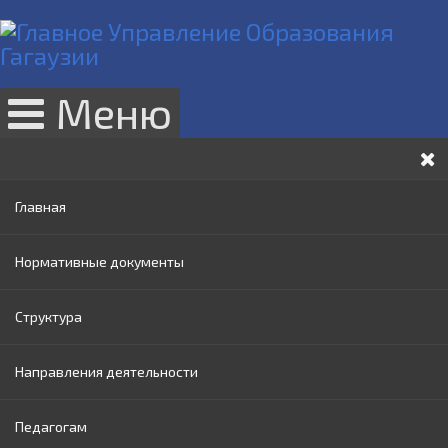
Меню
Главная
Нормативные документы
Структура
Законы РМ
Направления деятельности
Нормативные акты Правительства РМ
Руководство
Педагогам
Нормативные документы МОИ
Административный совет
Раннее образование