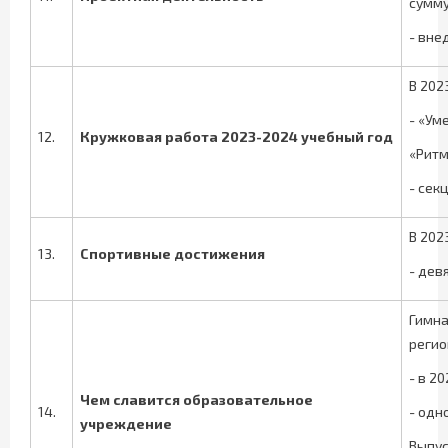
сумму 
- вне
В 202
- «Ум
12.
Кружковая работа 2023-2024 учебный год
«Ритм
- сек
В 202
13.
Спортивные достижения
- дев
Гимна
регио
- в 2
Чем славится
образовательное
14.
- одн
учреждение
Выпус