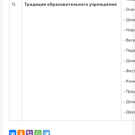
15.
Традиции образовательного учреждения
- Осе
- Ден
- Нов
- Вес
- Пер
- Ден
- Фес
- Кон
- Пре
- Ден
- Дву