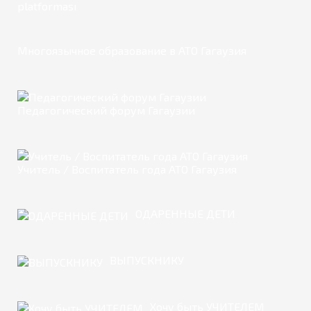
platforması
Многоязычное образование в АТО Гагаузия
Педагогический форум Гагаузии
Учитель / Воспитатель года АТО Гагаузия
ОДАРЕННЫЕ ДЕТИ
ВЫПУСКНИКУ
Хочу быть УЧИТЕЛЕМ