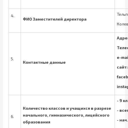
Тельп
4.
ФИО Заместителей директора
Колев
Адре
Теле
e
-
mai
5.
Контактные данные
сайт:
face
inst
-
9 кл
Количество классов и учащихся в разрезе
-
всег
начального, гимназического, лицейского
6.
- нач
образования