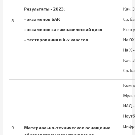
Результаты - 2023:
Кач. З
- экзаменов БАК
Ср. ба
8.
- экзаменов за гимназический цикл
Всго 
- тестирования в 4-х классов
На ОХ
На Х -
Кач. 
Ср. ба
Комп
Мульт
ИАД -
Ноутб
Цифр
9.
Материально-техническое оснащение
образовательного учреждения