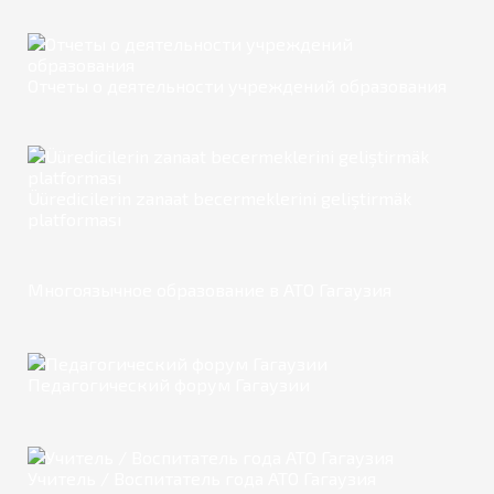
Отчеты о деятельности учреждений образования
Üüredicilerin zanaat becermeklerini geliştirmäk
platforması
Многоязычное образование в АТО Гагаузия
Педагогический форум Гагаузии
Учитель / Воспитатель года АТО Гагаузия