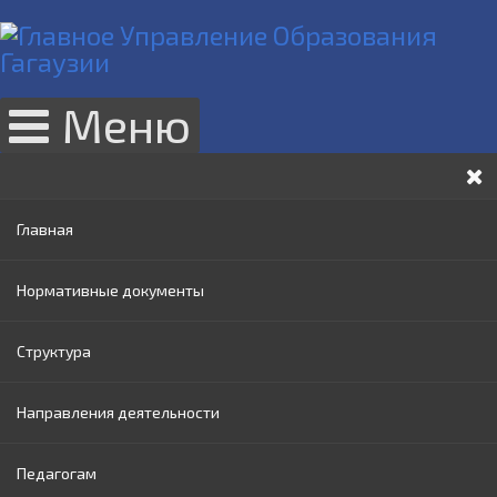
Меню
Главная
Нормативные документы
Структура
Законы РМ
Направления деятельности
Нормативные акты Правительства РМ
Руководство
Педагогам
Нормативные документы МОИ
Административный совет
Раннее образование