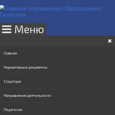
Меню
Главная
Нормативные документы
Структура
Законы РМ
Направления деятельности
Нормативные акты Правительства РМ
Руководство
Педагогам
Нормативные документы МОИ
Административный совет
Раннее образование