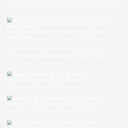
Отчеты о деятельности учреждений образования
Üüredicilerin zanaat becermeklerini geliştirmäk
platforması
Многоязычное образование в АТО Гагаузия
Педагогический форум Гагаузии
Учитель / Воспитатель года АТО Гагаузия
ОДАРЕННЫЕ ДЕТИ