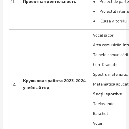
11.
Проектная деятельность
●
Proiect de parte
●
Proiectul intern
●
Clasa viitorului
Vocal și cor
Arta comunicării în
Tainele comunicării
Cerc Dramatic
Spectru matematic
Кружковая работа 2023-2024
12.
Matematica aplica
учебный год
Secții sportive
Taekwondo
Baschet
Volei