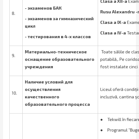
Clasa a XII-a
Exame
- экзаменов БАК
Rusu Alexandru -
8.
- экзаменов за гимназический
Clasa a IX-a
Exame
цикл
Clasa a IV-a
Testar
- тестирования в 4-х классов
Материально-техническое
Toate sălile de cla
9.
оснащение образовательного
potabilă,. Pe corid
учреждения
fost instalate cinc
Наличие условий для
осуществления
Liceul oferă condiți
10.
качественного
incluzivă, cantina ș
образовательного процесса
●
Tekwill în fieca
●
Programul ”Buget