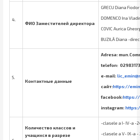
GRECU Diana Fiodor 
DOMENCO Ina Vladimi
4.
ФИО Заместителей директора
COVIC Aurica Gheorg
BUZILĂ Diana -direc
Adresa: mun.Comra
telefon: 0298317
e-mail:
lic_emin@
5.
Контактные данные
сайт:
https://emi
facebook:
https:
instagram:
https
-clasele a I- IV-a -
Количество классов и
-clasele a V- IX-a -
учащихся в разрезе