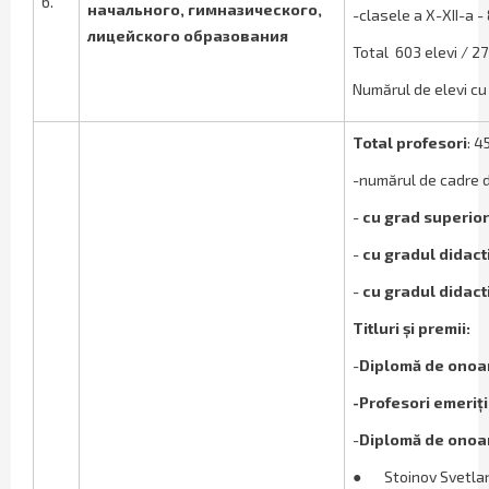
6.
начального, гимназического,
-clasele a X-XII-a -
лицейского образования
Total 603 elevi / 27
Numărul de elevi cu
Total profesori
: 4
-numărul de cadre di
-
cu grad superior
-
cu gradul didacti
-
cu gradul didacti
Titluri și premii:
-
Diplomă de onoa
-Profesori emeriț
-
Diplomă de onoa
●
Stoinov Svetlan