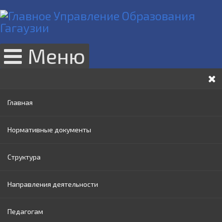
Меню
Главная
Нормативные документы
Структура
Законы РМ
Направления деятельности
Нормативные акты Правительства РМ
Руководство
Педагогам
Нормативные документы МОИ
Административный совет
Раннее образование