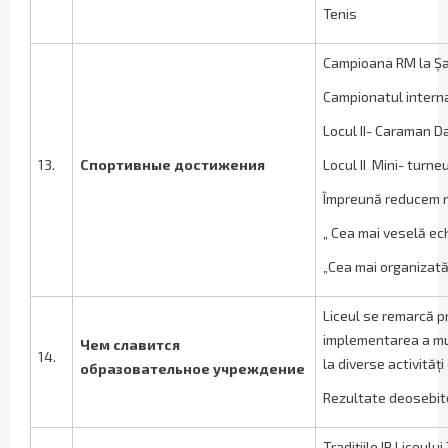
Tenis
Campioana RM la Șa
Campionatul internaț
Locul II- Caraman Da
13.
Спортивные достижения
Locul II Mini- turne
Împreună reducem ri
„ Cea mai veselă ec
„Cea mai organizat
Liceul se remarcă pr
implementarea a mult
Чем славится
14.
la diverse activităț
образовательное учреждение
Rezultate deosebite 
Tradițiile IP Liceul