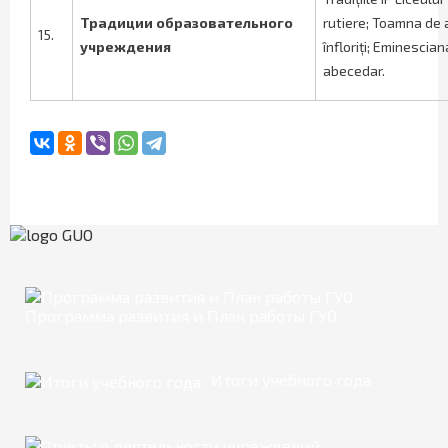
Традиции образовательного
rutiere; Toamna de a
15.
учреждения
înfloriți; Eminescia
abecedar.
Программа развития и План работы ГУО
Итоги учебного года