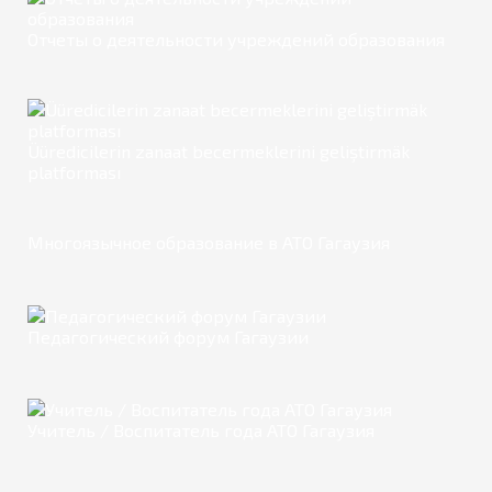
Отчеты о деятельности учреждений образования
Üüredicilerin zanaat becermeklerini geliştirmäk
platforması
Многоязычное образование в АТО Гагаузия
Педагогический форум Гагаузии
Учитель / Воспитатель года АТО Гагаузия