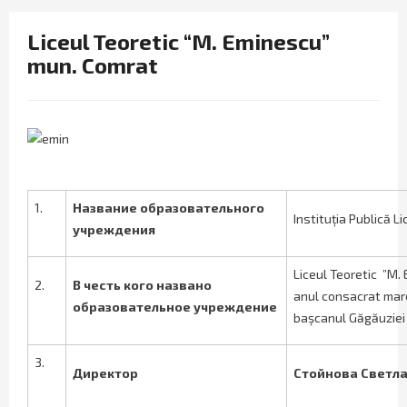
Liceul Teoretic “M. Eminescu”
mun. Comrat
1.
Название образовательного
Instituția Publică L
учреждения
Liceul Teoretic ”M.
2.
В честь кого названо
anul consacrat mare
образовательное учреждение
başcanul Găgăuziei D
3.
Директор
Стойнова Светл